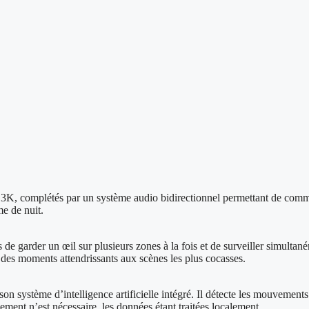
K, complétés par un système audio bidirectionnel permettant de commu
me de nuit.
 garder un œil sur plusieurs zones à la fois et de surveiller simultaném
 des moments attendrissants aux scènes les plus cocasses.
on système d’intelligence artificielle intégré. Il détecte les mouvement
ment n’est nécessaire, les données étant traitées localement.