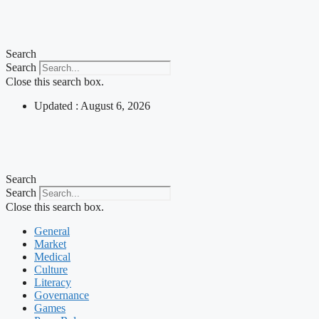
Skip
to
content
Search
Search
Close this search box.
Updated : August 6, 2026
Search
Search
Close this search box.
General
Market
Medical
Culture
Literacy
Governance
Games