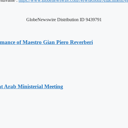
suivante :
https://www.globenewswire.com/NewsRoom/AttachmentNg
GlobeNewswire Distribution ID 9439791
ormance of Maestro Gian Piero Reverberi
t Arab Ministerial Meeting