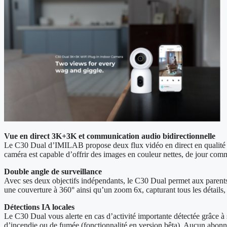
Vue en direct 3K+3K et communication audio bidirectionnelle
Le C30 Dual d’IMILAB propose deux flux vidéo en direct en qualité 3
caméra est capable d’offrir des images en couleur nettes, de jour com
Double angle de surveillance
Avec ses deux objectifs indépendants, le C30 Dual permet aux parents de
une couverture à 360° ainsi qu’un zoom 6x, capturant tous les détails,
Détections IA locales
Le C30 Dual vous alerte en cas d’activité importante détectée grâce à s
d’incendie ou de fumée (fonctionnalité en version bêta). Aucun abonne