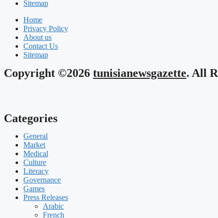
Sitemap
Home
Privacy Policy
About us
Contact Us
Sitemap
Copyright ©2026
tunisianewsgazette
. All 
Categories
General
Market
Medical
Culture
Literacy
Governance
Games
Press Releases
Arabic
French